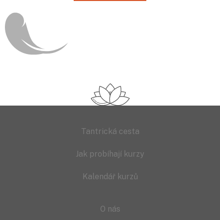
Tantrická cesta
Jak probíhají kurzy
Kalendář kurzů
O nás