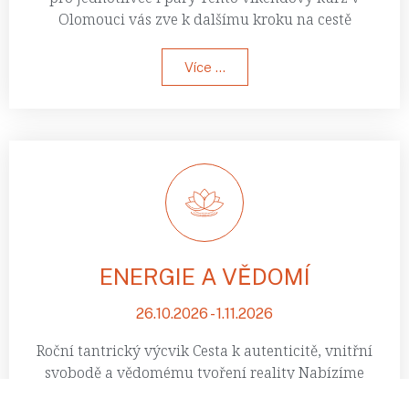
Olomouci vás zve k dalšímu kroku na cestě
Více ...
ENERGIE A VĚDOMÍ
26.10.2026 - 1.11.2026
Roční tantrický výcvik Cesta k autenticitě, vnitřní
svobodě a vědomému tvoření reality Nabízíme
vám příležitost od základu proměnit paradigma,