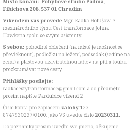
Místo konání:
Pohybové studio Padma
,
Fibichova 208
,
537 01 Chrudim
Víkendem vás provede
Mgr. Radka Holušová z
mezinárodního týmu Cest transformace Johna
Hawkena spolu se svými asistenty.
S sebou:
pohodlné oblečení (na místě je možnost se
převléknout), podložku na ležení, podsedák (sedíme na
zemi) a plastovou uzavíratelnou lahev na pití a touhu
prozkoumávat nové cesty.
Přihlášky posílejte
:
radkacestytransformace@gmail.com a do předmětu
prosím napište Pardubice víkend 2
Číslo konta pro zaplacení
zálohy
:123-
8747930237/0100, jako VS uveďte číslo
20230311.
Do poznámky prosím uveďte své jméno, děkujeme.