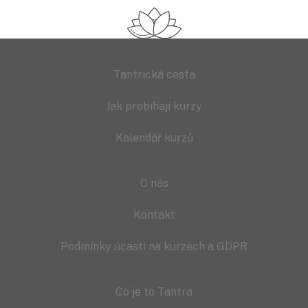
Tantrická cesta
Jak probíhají kurzy
Kalendář kurzů
O nás
Kontakt
Podmínky účasti na kurzech a GDPR
Co je to Tantra