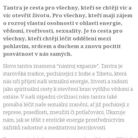
Tantra je cesta pro všechny, kteří se chtějí víc a
víc otevřít životu. Pro všechny, kteří mají zájem
o rozvoj vlastní osobnosti v oblasti energie,
vědomí, tvořivosti, sexuality. Je to cesta pro
všechny, kteří chtějí léčit oddělení mezi
pohlavím, srdcem a duchem a znovu pocítit
posvátnost v nás samých.
Slovo tantra znamená “nástroj expanze”. Tantra je
starověká tradice, pocházející z Indie a Tibetu, která
nás učí přijetí naší sexuální energie, živosti a radosti
jako spirituální cesty k otevření bran vyššího vědomí a
extáze. V naší západní civilizaci nám tantra také
pomáhá léčit naše sexuální zranění, ať již pocházejí z
represe, posedlosti, zneužití či potlačování. Ukazuje
nám, jak se těšit z erotické energie prostřednictvím
zážitků radostné a meditativní bezcílovosti.